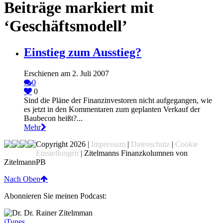
Beiträge markiert mit
‘Geschäftsmodell’
Einstieg zum Ausstieg?
Erschienen am 2. Juli 2007
0
0
Sind die Pläne der Finanzinvestoren nicht aufgegangen, wie
es jetzt in den Kommentaren zum geplanten Verkauf der
Baubecon heißt?...
Mehr
Copyright 2026 |
Impressum
|
Datenschutz
|
Cookie
Einstellungen
| Zitelmanns Finanzkolumnen von
ZitelmannPB
Nach Oben
Abonnieren Sie meinen Podcast:
iTunes