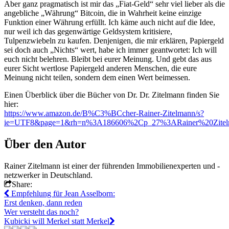
Aber ganz pragmatisch ist mir das „Fiat-Geld“ sehr viel lieber als die
angebliche „Währung“ Bitcoin, die in Wahrheit keine einzige
Funktion einer Währung erfüllt. Ich käme auch nicht auf die Idee,
nur weil ich das gegenwärtige Geldsystem kritisiere,
Tulpenzwiebeln zu kaufen. Denjenigen, die mir erklären, Papiergeld
sei doch auch „Nichts“ wert, habe ich immer geantwortet: Ich will
euch nicht belehren. Bleibt bei eurer Meinung. Und gebt das aus
eurer Sicht wertlose Papiergeld anderen Menschen, die eure
Meinung nicht teilen, sondern dem einen Wert beimessen.
Einen Überblick über die Bücher von Dr. Dr. Zitelmann finden Sie
hier:
https://www.amazon.de/B%C3%BCcher-Rainer-Zitelmann/s?
ie=UTF8&page=1&rh=n%3A186606%2Cp_27%3ARainer%20Zitel
Über den Autor
Rainer Zitelmann ist einer der führenden Immobilienexperten und -
netzwerker in Deutschland.
Share:
Empfehlung für Jean Asselborn:
Erst denken, dann reden
Wer versteht das noch?
Kubicki will Merkel statt Merkel