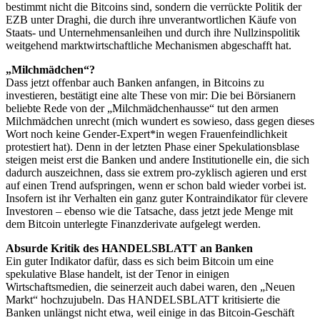
bestimmt nicht die Bitcoins sind, sondern die verrückte Politik der
EZB unter Draghi, die durch ihre unverantwortlichen Käufe von
Staats- und Unternehmensanleihen und durch ihre Nullzinspolitik
weitgehend marktwirtschaftliche Mechanismen abgeschafft hat.
„Milchmädchen“?
Dass jetzt offenbar auch Banken anfangen, in Bitcoins zu
investieren, bestätigt eine alte These von mir: Die bei Börsianern
beliebte Rede von der „Milchmädchenhausse“ tut den armen
Milchmädchen unrecht (mich wundert es sowieso, dass gegen dieses
Wort noch keine Gender-Expert*in wegen Frauenfeindlichkeit
protestiert hat). Denn in der letzten Phase einer Spekulationsblase
steigen meist erst die Banken und andere Institutionelle ein, die sich
dadurch auszeichnen, dass sie extrem pro-zyklisch agieren und erst
auf einen Trend aufspringen, wenn er schon bald wieder vorbei ist.
Insofern ist ihr Verhalten ein ganz guter Kontraindikator für clevere
Investoren – ebenso wie die Tatsache, dass jetzt jede Menge mit
dem Bitcoin unterlegte Finanzderivate aufgelegt werden.
Absurde Kritik des HANDELSBLATT an Banken
Ein guter Indikator dafür, dass es sich beim Bitcoin um eine
spekulative Blase handelt, ist der Tenor in einigen
Wirtschaftsmedien, die seinerzeit auch dabei waren, den „Neuen
Markt“ hochzujubeln. Das HANDELSBLATT kritisierte die
Banken unlängst nicht etwa, weil einige in das Bitcoin-Geschäft