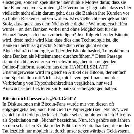
einsteigen, sondern spekulierte über dunkle Motive dafür, dass sie
ihre Kunden davor warnten: „Die Vermutung liegt nahe, dass es hier
vielleicht nicht allein darum geht, dass die Banken ihre Kunden vor
zu hohen Risiken schützen wollen. Ist es vielleicht eher gekränkter
Stolz, dass quasi aus dem Nichts eine digitale Währung erschaffen
wurde – an den Banken vorbei und ohne Möglichkeit für die
Finanzhäuser, sich daran zu beteiligen? Je erfolgreicher der Bitcoin
wird, desto mehr wird klar, dass dies eine Technologie ist, die
Banken überflüssig macht. Schließlich ermöglicht es die
Blockchain-Technologie, auf der der Bitcoin basiert, Transaktionen
ohne Banken als Mittelsmänner durchzuführen.“ Diese Passage
stammt nicht aus einer zu Verschwörungstheorien neigenden
Online-Plattform, sondern aus dem HANDELSBLATT.
Unsinnigerweise wird im gleichen Artikel der Bitcoin, der einfach
eine Spekulation mit Nichts ist, mit Leveraged Loans und der
Verbriefung von Hypothekenkrediten verglichen, nur weil
Auswüchse bei Letzteren zur Finanzkrise beigetragen haben.
Bitcoin nicht besser als „Fiat-Geld“?
In Diskussionen mit Bitcoin-Fans wurde mir von diesen oft
entgegengehalten, auch Fiat-Geld (= Papiergeld) sei „Nichts“, weil
es nicht mit Gold gedeckt sei. Daher sei es unfair, wenn ich Bitcoins
als Spekulation mit „Nichts“ bezeichne. Nun, ich gehöre seit Jahren
zu den schärfsten Kritikern der Politik der Zentralbanken, die in der
Tat letztlich nur möglich ist durch unser gegenwärtiges Geldsystem.