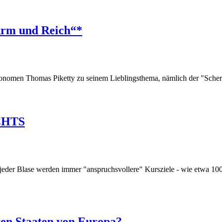
Arm und Reich“*
onomen Thomas Piketty zu seinem Lieblingsthema, nämlich der "Scher
ICHTS
 jeder Blase werden immer "anspruchsvollere" Kursziele - wie etwa 100.
ten Staaten von Europa?