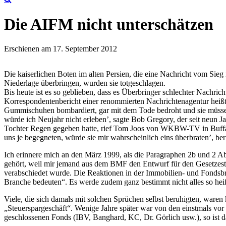
Die AIFM nicht unterschätzen
Erschienen am 17. September 2012
Die kaiserlichen Boten im alten Persien, die eine Nachricht vom Sieg 
Niederlage überbringen, wurden sie totgeschlagen.
Bis heute ist es so geblieben, dass es Überbringer schlechter Nachri
Korrespondentenbericht einer renommierten Nachrichtenagentur heiß
Gummischuhen bombardiert, gar mit dem Tode bedroht und sie müssen
würde ich Neujahr nicht erleben’, sagte Bob Gregory, der seit neun 
Tochter Regen gegeben hatte, rief Tom Joos von WKBW-TV in Buffalo
uns je begegneten, würde sie mir wahrscheinlich eins überbraten’, beri
Ich erinnere mich an den März 1999, als die Paragraphen 2b und 2 Abs
gehört, weil mir jemand aus dem BMF den Entwurf für den Gesetzestext
verabschiedet wurde. Die Reaktionen in der Immobilien- und Fondsbra
Branche bedeuten“. Es werde zudem ganz bestimmt nicht alles so hei
Viele, die sich damals mit solchen Sprüchen selbst beruhigten, waren
„Steuerspargeschäft“. Wenige Jahre später war von den einstmals vor 
geschlossenen Fonds (IBV, Banghard, KC, Dr. Görlich usw.), so ist d