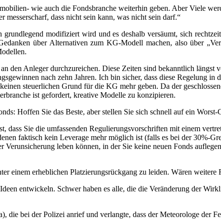
mmobilien- wie auch die Fondsbranche weiterhin geben. Aber Viele werd
r messerscharf, dass nicht sein kann, was nicht sein darf.“
undlegend modifiziert wird und es deshalb versäumt, sich rechtzeitig 
ig Gedanken über Alternativen zum KG-Modell machen, also über „V
Modellen.
 an den Anleger durchzureichen. Diese Zeiten sind bekanntlich längst vor
gsgewinnen nach zehn Jahren. Ich bin sicher, dass diese Regelung in de
 keinen steuerlichen Grund für die KG mehr geben. Da der geschlossene
rbranche ist gefordert, kreative Modelle zu konzipieren.
onds: Hoffen Sie das Beste, aber stellen Sie sich schnell auf ein Worst-
 ist, dass Sie die umfassenden Regulierungsvorschriften mit einem vert
 denen faktisch kein Leverage mehr möglich ist (falls es bei der 30%-Gr
der Verunsicherung leben können, in der Sie keine neuen Fonds auflege
ter einem erheblichen Platzierungsrückgang zu leiden. Wären weitere 
ue Ideen entwickeln. Schwer haben es alle, die die Veränderung der Wir
na), die bei der Polizei anrief und verlangte, dass der Meteorologe d