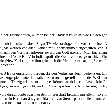
in der Tasche hatten, wurden bei der Ankunft im Palast wie Helden gefei
chten nicht einfach haben. Sogar TV-Meteorologen, die von schlechtem 
t: „Sie werden von alten Damen mit Regenschirmen angegriffen, von B
 sich den Vorwurf anhören, sie würden Gott spielen. ‚Mich hat jema
Jahren bei WTHR-TV in Indianapolis die Wettervorhersage macht… Eine 
 (New York) an, um ihm gründlich die Meinung zu sagen. ‚Sie machte 
chtet er.“
. 3 EStG eingeführt wurden, die den Verlustausgleich begrenzten. Ich 
 zugespielt hatte. Ich hatte diesen online gestellt und in der WELT a
nche: Trotzig erklärte man mir, es könne gar nicht sein, dass solche 
ß gegessen wie gekocht, und die Steuersparbranche habe bislang noch 
 kurz darauf pleite oder mussten ihr Geschäft faktisch einstellen – s
allem in Berlin ansässigen Initiatoren von Steuersparmodellen kaum ei
avon heute kaum noch einer aktiv.