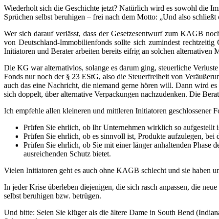
Wiederholt sich die Geschichte jetzt? Natürlich wird es sowohl die I
Sprüchen selbst beruhigen – frei nach dem Motto: „Und also schließt e
Wer sich darauf verlässt, dass der Gesetzesentwurf zum KAGB noch gr
von Deutschland-Immobilienfonds sollte sich zumindest rechtzeit
Initiatoren und Berater arbeiten bereits eifrig an solchen alternativen 
Die KG war alternativlos, solange es darum ging, steuerliche Verluste
Fonds nur noch der § 23 EStG, also die Steuerfreiheit von Veräußerun
auch das eine Nachricht, die niemand gerne hören will. Dann wird es
sich doppelt, über alternative Verpackungen nachzudenken. Die Berate
Ich empfehle allen kleineren und mittleren Initiatoren geschlossener F
Prüfen Sie ehrlich, ob Ihr Unternehmen wirklich so aufgestellt
Prüfen Sie ehrlich, ob es sinnvoll ist, Produkte aufzulegen, bei
Prüfen Sie ehrlich, ob Sie mit einer länger anhaltenden Phase 
ausreichenden Schutz bietet.
Vielen Initiatoren geht es auch ohne KAGB schlecht und sie haben un
In jeder Krise überleben diejenigen, die sich rasch anpassen, die ne
selbst beruhigen bzw. betrügen.
Und bitte: Seien Sie klüger als die ältere Dame in South Bend (India