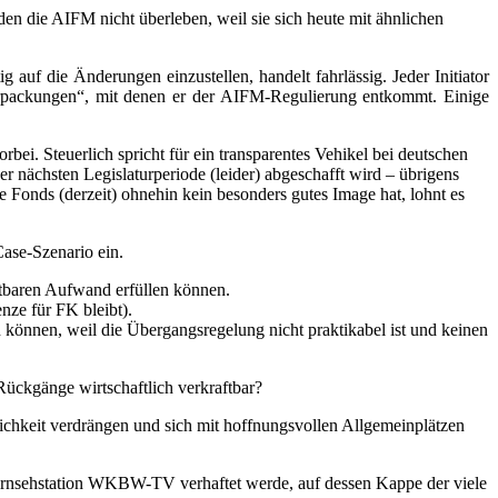
en die AIFM nicht überleben, weil sie sich heute mit ähnlichen
auf die Änderungen einzustellen, handelt fahrlässig. Jeder Initiator
erpackungen“, mit denen er der AIFM-Regulierung entkommt. Einige
bei. Steuerlich spricht für ein transparentes Vehikel bei deutschen
r nächsten Legislaturperiode (leider) abgeschafft wird – übrigens
 Fonds (derzeit) ohnehin kein besonders gutes Image hat, lohnt es
Case-Szenario ein.
retbaren Aufwand erfüllen können.
enze für FK bleibt).
n können, weil die Übergangsregelung nicht praktikabel ist und keinen
Rückgänge wirtschaftlich verkraftbar?
klichkeit verdrängen und sich mit hoffnungsvollen Allgemeinplätzen
er Fernsehstation WKBW-TV verhaftet werde, auf dessen Kappe der viele