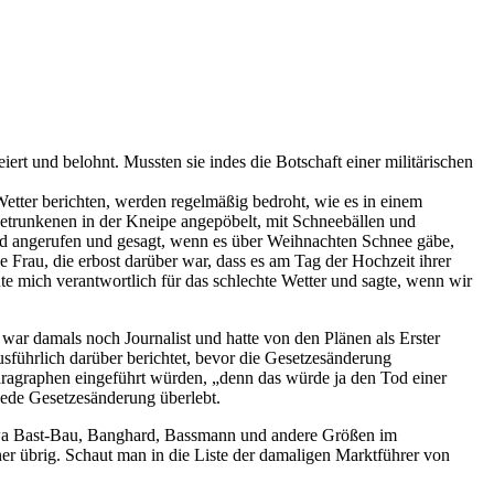
ert und belohnt. Mussten sie indes die Botschaft einer militärischen
Wetter berichten, werden regelmäßig bedroht, wie es in einem
etrunkenen in der Kneipe angepöbelt, mit Schneebällen und
nd angerufen und gesagt, wenn es über Weihnachten Schnee gäbe,
Frau, die erbost darüber war, dass es am Tag der Hochzeit ihrer
mich verantwortlich für das schlechte Wetter und sagte, wenn wir
war damals noch Journalist und hatte von den Plänen als Erster
usführlich darüber berichtet, bevor die Gesetzesänderung
Paragraphen eingeführt würden, „denn das würde ja den Tod einer
jede Gesetzesänderung überlebt.
o etwa Bast-Bau, Banghard, Bassmann und andere Größen im
ner übrig. Schaut man in die Liste der damaligen Marktführer von