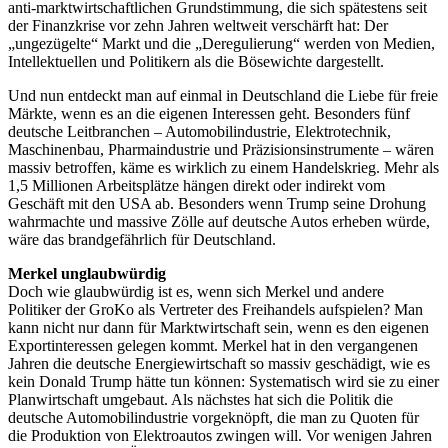
anti-marktwirtschaftlichen Grundstimmung, die sich spätestens seit
der Finanzkrise vor zehn Jahren weltweit verschärft hat: Der
„ungezügelte“ Markt und die „Deregulierung“ werden von Medien,
Intellektuellen und Politikern als die Bösewichte dargestellt.
Und nun entdeckt man auf einmal in Deutschland die Liebe für freie
Märkte, wenn es an die eigenen Interessen geht. Besonders fünf
deutsche Leitbranchen – Automobilindustrie, Elektrotechnik,
Maschinenbau, Pharmaindustrie und Präzisionsinstrumente – wären
massiv betroffen, käme es wirklich zu einem Handelskrieg. Mehr als
1,5 Millionen Arbeitsplätze hängen direkt oder indirekt vom
Geschäft mit den USA ab. Besonders wenn Trump seine Drohung
wahrmachte und massive Zölle auf deutsche Autos erheben würde,
wäre das brandgefährlich für Deutschland.
Merkel unglaubwürdig
Doch wie glaubwürdig ist es, wenn sich Merkel und andere
Politiker der GroKo als Vertreter des Freihandels aufspielen? Man
kann nicht nur dann für Marktwirtschaft sein, wenn es den eigenen
Exportinteressen gelegen kommt. Merkel hat in den vergangenen
Jahren die deutsche Energiewirtschaft so massiv geschädigt, wie es
kein Donald Trump hätte tun können: Systematisch wird sie zu einer
Planwirtschaft umgebaut. Als nächstes hat sich die Politik die
deutsche Automobilindustrie vorgeknöpft, die man zu Quoten für
die Produktion von Elektroautos zwingen will. Vor wenigen Jahren