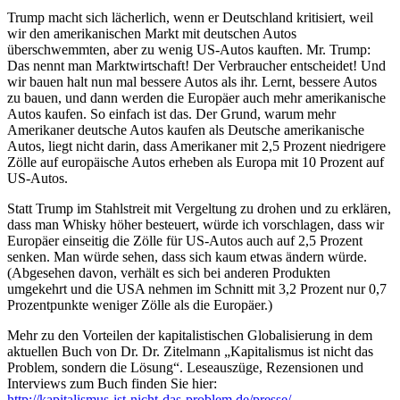
Trump macht sich lächerlich, wenn er Deutschland kritisiert, weil
wir den amerikanischen Markt mit deutschen Autos
überschwemmten, aber zu wenig US-Autos kauften. Mr. Trump:
Das nennt man Marktwirtschaft! Der Verbraucher entscheidet! Und
wir bauen halt nun mal bessere Autos als ihr. Lernt, bessere Autos
zu bauen, und dann werden die Europäer auch mehr amerikanische
Autos kaufen. So einfach ist das. Der Grund, warum mehr
Amerikaner deutsche Autos kaufen als Deutsche amerikanische
Autos, liegt nicht darin, dass Amerikaner mit 2,5 Prozent niedrigere
Zölle auf europäische Autos erheben als Europa mit 10 Prozent auf
US-Autos.
Statt Trump im Stahlstreit mit Vergeltung zu drohen und zu erklären,
dass man Whisky höher besteuert, würde ich vorschlagen, dass wir
Europäer einseitig die Zölle für US-Autos auch auf 2,5 Prozent
senken. Man würde sehen, dass sich kaum etwas ändern würde.
(Abgesehen davon, verhält es sich bei anderen Produkten
umgekehrt und die USA nehmen im Schnitt mit 3,2 Prozent nur 0,7
Prozentpunkte weniger Zölle als die Europäer.)
Mehr zu den Vorteilen der kapitalistischen Globalisierung in dem
aktuellen Buch von Dr. Dr. Zitelmann „Kapitalismus ist nicht das
Problem, sondern die Lösung“. Leseauszüge, Rezensionen und
Interviews zum Buch finden Sie hier:
http://kapitalismus-ist-nicht-das-problem.de/presse/