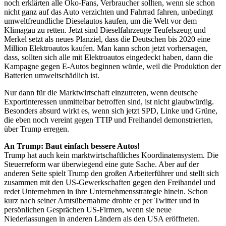
noch erklärten alle Öko-Fans, Verbraucher sollten, wenn sie schon
nicht ganz auf das Auto verzichten und Fahrrad fahren, unbedingt
umweltfreundliche Dieselautos kaufen, um die Welt vor dem
Klimagau zu retten. Jetzt sind Dieselfahrzeuge Teufelszeug und
Merkel setzt als neues Planziel, dass die Deutschen bis 2020 eine
Million Elektroautos kaufen. Man kann schon jetzt vorhersagen,
dass, sollten sich alle mit Elektroautos eingedeckt haben, dann die
Kampagne gegen E-Autos beginnen würde, weil die Produktion der
Batterien umweltschädlich ist.
Nur dann für die Marktwirtschaft einzutreten, wenn deutsche
Exportinteressen unmittelbar betroffen sind, ist nicht glaubwürdig.
Besonders absurd wirkt es, wenn sich jetzt SPD, Linke und Grüne,
die eben noch vereint gegen TTIP und Freihandel demonstrierten,
über Trump erregen.
An Trump: Baut einfach bessere Autos!
Trump hat auch kein marktwirtschaftliches Koordinatensystem. Die
Steuerreform war überwiegend eine gute Sache. Aber auf der
anderen Seite spielt Trump den großen Arbeiterführer und stellt sich
zusammen mit den US-Gewerkschaften gegen den Freihandel und
redet Unternehmen in ihre Unternehmensstrategie hinein. Schon
kurz nach seiner Amtsübernahme drohte er per Twitter und in
persönlichen Gesprächen US-Firmen, wenn sie neue
Niederlassungen in anderen Ländern als den USA eröffneten.