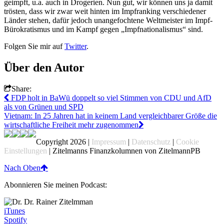
geimpft, u.a. auch in Drogerien. Nun gut, wir können uns ja damit
trösten, dass wir zwar weit hinten im Impfranking verschiedener
Länder stehen, dafür jedoch unangefochtene Weltmeister im Impf-
Bürokratismus und im Kampf gegen „Impfnationalismus“ sind.
Folgen Sie mir auf
Twitter
.
Über den Autor
Share:
FDP holt in BaWü doppelt so viel Stimmen von CDU und AfD
als von Grünen und SPD
Vietnam: In 25 Jahren hat in keinem Land vergleichbarer Größe die
wirtschaftliche Freiheit mehr zugenommen
Copyright 2026 |
Impressum
|
Datenschutz
|
Cookie
Einstellungen
| Zitelmanns Finanzkolumnen von ZitelmannPB
Nach Oben
Abonnieren Sie meinen Podcast:
iTunes
Spotify