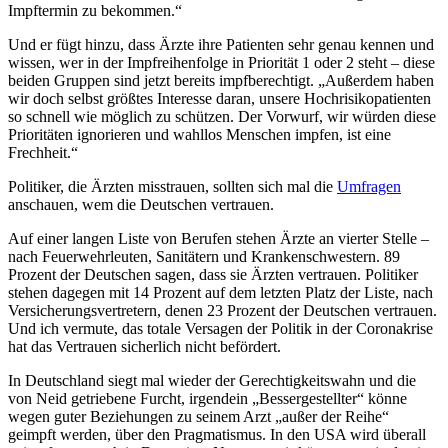
Impftermin zu bekommen.“
Und er fügt hinzu, dass Ärzte ihre Patienten sehr genau kennen und
wissen, wer in der Impfreihenfolge in Priorität 1 oder 2 steht – diese
beiden Gruppen sind jetzt bereits impfberechtigt. „Außerdem haben
wir doch selbst größtes Interesse daran, unsere Hochrisikopatienten
so schnell wie möglich zu schützen. Der Vorwurf, wir würden diese
Prioritäten ignorieren und wahllos Menschen impfen, ist eine
Frechheit.“
Politiker, die Ärzten misstrauen, sollten sich mal die
Umfragen
anschauen, wem die Deutschen vertrauen.
Auf einer langen Liste von Berufen stehen Ärzte an vierter Stelle –
nach Feuerwehrleuten, Sanitätern und Krankenschwestern. 89
Prozent der Deutschen sagen, dass sie Ärzten vertrauen. Politiker
stehen dagegen mit 14 Prozent auf dem letzten Platz der Liste, nach
Versicherungsvertretern, denen 23 Prozent der Deutschen vertrauen.
Und ich vermute, das totale Versagen der Politik in der Coronakrise
hat das Vertrauen sicherlich nicht befördert.
In Deutschland siegt mal wieder der Gerechtigkeitswahn und die
von Neid getriebene Furcht, irgendein „Bessergestellter“ könne
wegen guter Beziehungen zu seinem Arzt „außer der Reihe“
geimpft werden, über den Pragmatismus. In den USA wird überall