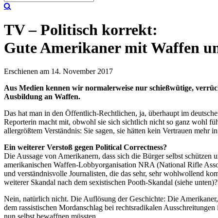
TV – Politisch korrekt:
Gute Amerikaner mit Waffen un
Erschienen am 14. November 2017
Aus Medien kennen wir normalerweise nur schießwütige, verrüc
Ausbildung an Waffen.
Das hat man in den Öffentlich-Rechtlichen, ja, überhaupt im deutsc
Reporterin macht mit, obwohl sie sich sichtlich nicht so ganz wohl f
allergrößtem Verständnis: Sie sagen, sie hätten kein Vertrauen mehr in
Ein weiterer Verstoß gegen Political Correctness?
Die Aussage von Amerikanern, dass sich die Bürger selbst schützen 
amerikanischen Waffen-Lobbyorganisation NRA (National Rifle Associ
und verständnisvolle Journalisten, die das sehr, sehr wohlwollend k
weiterer Skandal nach dem sexistischen Pooth-Skandal (siehe unten)?
Nein, natürlich nicht. Die Auflösung der Geschichte: Die Amerikaner,
dem rassistischen Mordanschlag bei rechtsradikalen Ausschreitungen in 
nun selbst bewaffnen müssten.