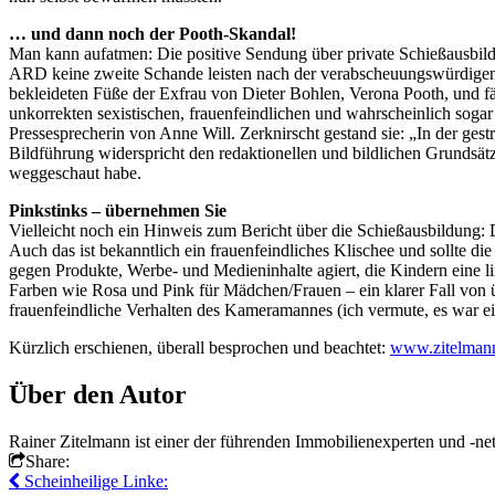
… und dann noch der Pooth-Skandal!
Man kann aufatmen: Die positive Sendung über private Schießausbildu
ARD keine zweite Schande leisten nach der verabscheuungswürdige
bekleideten Füße der Exfrau von Dieter Bohlen, Verona Pooth, und fä
unkorrekten sexistischen, frauenfeindlichen und wahrscheinlich soga
Pressesprecherin von Anne Will. Zerknirscht gestand sie: „In der g
Bildführung widerspricht den redaktionellen und bildlichen Grundsät
weggeschaut habe.
Pinkstinks – übernehmen Sie
Vielleicht noch ein Hinweis zum Bericht über die Schießausbildung: 
Auch das ist bekanntlich ein frauenfeindliches Klischee und sollte die s
gegen Produkte, Werbe- und Medieninhalte agiert, die Kindern eine l
Farben wie Rosa und Pink für Mädchen/Frauen – ein klarer Fall von üb
frauenfeindliche Verhalten des Kameramannes (ich vermute, es war ei
Kürzlich erschienen, überall besprochen und beachtet:
www.zitelmann
Über den Autor
Rainer Zitelmann ist einer der führenden Immobilienexperten und -ne
Share:
Scheinheilige Linke: