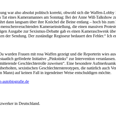
ng war also absolut politisch korrekt, obwohl sich die Waffen-Lobby 
n Tat eines Kameramannes am Sonntag: Bei der Anne Will-Talkshow z
hrt dann langsam über ihre Knöchel die Beine entlang – hoch bis zum 
r menschenverachtenden Kameraeinstellung, die einen massiven Protests
estrigen Ausgabe zur Sexismus-Debatte gab es einen Kameraschwenk üb
zen der Sendung. Der zuständige Regisseur bedauert den Fehler.“ Ich e
Da wurden Frauen mit rosa Waffen gezeigt und die Reporterin wies aus
taatlich geförderte Initiative „Pinkstinks“ zur Intervention veranlassen.
imitierende Geschlechterrolle zuweisen“. Eine besondere Aufmerksamke
erholten, sexistischen Geschlechterstereotypen, die natürlich auch Ve
n Mann) auf keinen Fall in irgendeiner Weise entschuldigen möchte.
-autobiografie.de
tzwerker in Deutschland.