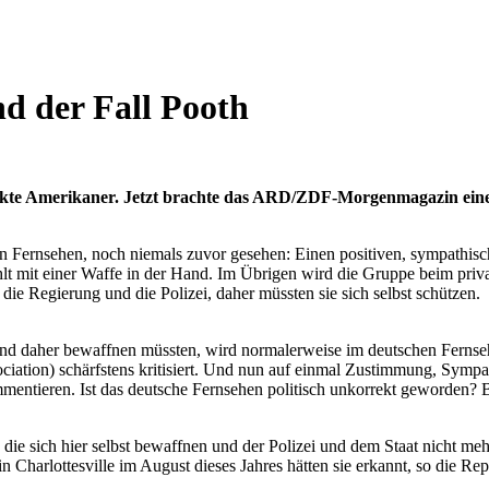
d der Fall Pooth
kte Amerikaner. Jetzt brachte das ARD/ZDF-Morgenmagazin einen
hen Fernsehen, noch niemals zuvor gesehen: Einen positiven, sympathis
ühlt mit einer Waffe in der Hand. Im Übrigen wird die Gruppe beim priva
 die Regierung und die Polizei, daher müssten sie sich selbst schützen.
und daher bewaffnen müssten, wird normalerweise im deutschen Fernseh
ation) schärfstens kritisiert. Und nun auf einmal Zustimmung, Sympat
ommentieren. Ist das deutsche Fernsehen politisch unkorrekt geworden?
 die sich hier selbst bewaffnen und der Polizei und dem Staat nicht meh
Charlottesville im August dieses Jahres hätten sie erkannt, so die Repo