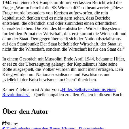
1944 von einem SS-Hauptsturmführer verfassten Bericht wird die
Frage „Warum betreibt die SS Wirtschaft?“ so beantwortet: „Diese
Frage wurde besonders von Kreisen aufgeworfen, die rein
kapitalistisch denken und es nicht gern sehen, dass Betriebe
entstehen, die öffentlich sind oder zumindest einen öffentlichen
Charakter haben. Die Zeit des liberalistischen Wirtschaftssystems
fordert den Primat der Wirtschaft, d.h. erst kommt die Wirtschaft und
dann der Staat. Demgegenüber stellt sich der Nationalsozialismus
auf den Standpunkt: Der Staat befiehlt der Wirtschaft, der Staat ist
nicht für die Wirtschaft, sondern die Wirtschaft ist für den Staat da.“
In einem Gespräch mit Mussolini Ende April 1944, bekannte Hitler,
er sei zu der Überzeugung gelangt, der Kapitalismus hätte seine
Rolle ausgespielt, die Völker würden ihn nicht mehr ertragen. Den
Krieg würden nur Nationalsozialismus und Faschismus und
„vielleicht der Bolschewismus im Osten“ überleben.
Rainer Zitelmann ist Autor von
„Hitler. Selbstverständnis eines
Revolutionärs“
– Quellenangaben zu allen Zitaten in diesem Buch.
Über den Autor
Share:
Kambodscha unter den Roten Khmer – Der utopische