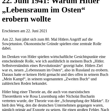
22. Juni 1941: Warum Hitler
„Lebensraum im Osten“
erobern wollte
Erschienen am 22. Juni 2021
Am 22. Juni jährt sich zum 80. Mal Hitlers Angriff auf die
Sowjetunion. Ökonomische Gründe spielten eine zentrale Rolle
dabei.
Im Denken von Hitler spielten wirtschaftliche Gesichtspunkte eine
entscheidende Rolle, wie ich ausführlich in meinem Buch „Hitler.
Selbstverständnis eines Revolutionärs“ gezeigt habe. Hitlers Ziel
war es, neuen „Lebensraum im Osten“, also in Russland zu erobern.
Daraus hatte er keinen Hehl gemacht und dies offen in seinem Buch
„Mein Kampf“, in seinem sogenannten „Zweiten Buch“ und
zahlreichen Reden bekundet.
Hitler hing einer Theorie an, die auch von marxistischen
Theoretikern wie Rosa Luxemburg oder Nicholai Bucharin
vertreten wurde, der Theorie von der „Schrumpfung der Märkte“. Er
hielt den Weg, den die deutschen Unternehmen gegangen waren,
nämlich primär auf Exporte zu setzen, für einen großen Fehler. Nach