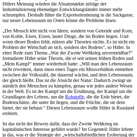
Hitlers Meinung würden die Absatzmärkte infolge der
Industrialisierung ehemaliger Entwicklungsländer immer mehr
schrumpfen. Deshalb führe die Exportorientierung in die Sackgasse,
nur neuer Lebensraum im Osten könne die Probleme lösen.
„Der Mensch lebt nicht von Ideen, sondern von Getreide und Korn,
von Kohle, Eisen, Erzen, lauter Dinge, die im Boden liegen. Und
wenn dieser Boden fehlt, nützen alle Theorien nichts. Es ist nicht ein
Problem der Wirtschaft an sich, sondern des Bodens“, so Hitler. In
einer Rede zum Thema „War der Zweite Weltkrieg unvermeidbar?“
formulierte Hitler seine Theorie, die er seit seinen frühen Reden und
„Mein Kampf“ immer wiederholt hatte: „Will man den Lebensraum
nicht erweitern, dann muss eines Tages ein Missverhältnis entstehen
zwischen der Volkszahl, die dauernd wächst, und dem Lebensraum,
der gleich bleibt. Das ist die Absicht der Natur: Dadurch zwingt sie
nämlich den Menschen zu kämpfen, genau wie jedes andere Wesen
in der Welt. Es ist der Kampf um die Ernährung, der Kampf um die
Grundlagen des Lebens, um die
Rohstoffe
, die die Erde bietet, die
Bodenschätze, die unter ihr liegen, und die Früchte, die sie dem
bietet, der sie bebaut.“ Diesen Lebensraum wollte Hitler in Russland
erobern.
Ist das nicht der Beweis dafür, dass der Zweite Weltkrieg im
kapitalistischen Interesse geführt wurde? Im Gegenteil: Hitler lehnte
ja das, was er die Strategie der „wirtschaftsfriedlichen Eroberung der