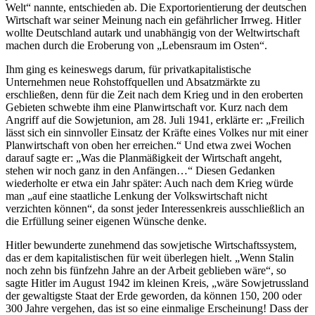
Welt“ nannte, entschieden ab. Die Exportorientierung der deutschen
Wirtschaft war seiner Meinung nach ein gefährlicher Irrweg. Hitler
wollte Deutschland autark und unabhängig von der Weltwirtschaft
machen durch die Eroberung von „Lebensraum im Osten“.
Ihm ging es keineswegs darum, für privatkapitalistische
Unternehmen neue Rohstoffquellen und Absatzmärkte zu
erschließen, denn für die Zeit nach dem Krieg und in den eroberten
Gebieten schwebte ihm eine Planwirtschaft vor. Kurz nach dem
Angriff auf die Sowjetunion, am 28. Juli 1941, erklärte er: „Freilich
lässt sich ein sinnvoller Einsatz der Kräfte eines Volkes nur mit einer
Planwirtschaft von oben her erreichen.“ Und etwa zwei Wochen
darauf sagte er: „Was die Planmäßigkeit der Wirtschaft angeht,
stehen wir noch ganz in den Anfängen…“ Diesen Gedanken
wiederholte er etwa ein Jahr später: Auch nach dem Krieg würde
man „auf eine staatliche Lenkung der Volkswirtschaft nicht
verzichten können“, da sonst jeder Interessenkreis ausschließlich an
die Erfüllung seiner eigenen Wünsche denke.
Hitler bewunderte zunehmend das sowjetische Wirtschaftssystem,
das er dem kapitalistischen für weit überlegen hielt. „Wenn Stalin
noch zehn bis fünfzehn Jahre an der Arbeit geblieben wäre“, so
sagte Hitler im August 1942 im kleinen Kreis, „wäre Sowjetrussland
der gewaltigste Staat der Erde geworden, da können 150, 200 oder
300 Jahre vergehen, das ist so eine einmalige Erscheinung! Dass der