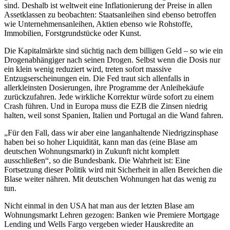
sind. Deshalb ist weltweit eine Inflationierung der Preise in allen
Assetklassen zu beobachten: Staatsanleihen sind ebenso betroffen
wie Unternehmensanleihen, Aktien ebenso wie Rohstoffe,
Immobilien, Forstgrundstücke oder Kunst.
Die Kapitalmärkte sind süchtig nach dem billigen Geld – so wie ein
Drogenabhängiger nach seinen Drogen. Selbst wenn die Dosis nur
ein klein wenig reduziert wird, treten sofort massive
Entzugserscheinungen ein. Die Fed traut sich allenfalls in
allerkleinsten Dosierungen, ihre Programme der Anleihekäufe
zurückzufahren. Jede wirkliche Korrektur würde sofort zu einem
Crash führen. Und in Europa muss die EZB die Zinsen niedrig
halten, weil sonst Spanien, Italien und Portugal an die Wand fahren.
„Für den Fall, dass wir aber eine langanhaltende Niedrigzinsphase
haben bei so hoher Liquidität, kann man das (eine Blase am
deutschen Wohnungsmarkt) in Zukunft nicht komplett
ausschließen“, so die Bundesbank. Die Wahrheit ist: Eine
Fortsetzung dieser Politik wird mit Sicherheit in allen Bereichen die
Blase weiter nähren. Mit deutschen Wohnungen hat das wenig zu
tun.
Nicht einmal in den USA hat man aus der letzten Blase am
Wohnungsmarkt Lehren gezogen: Banken wie Premiere Mortgage
Lending und Wells Fargo vergeben wieder Hauskredite an