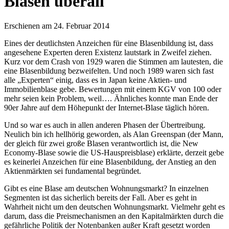
Blasen überall
Erschienen am 24. Februar 2014
Eines der deutlichsten Anzeichen für eine Blasenbildung ist, dass
angesehene Experten deren Existenz lautstark in Zweifel ziehen.
Kurz vor dem Crash von 1929 waren die Stimmen am lautesten, die
eine Blasenbildung bezweifelten. Und noch 1989 waren sich fast
alle „Experten“ einig, dass es in Japan keine Aktien- und
Immobilienblase gebe. Bewertungen mit einem KGV von 100 oder
mehr seien kein Problem, weil…. Ähnliches konnte man Ende der
90er Jahre auf dem Höhepunkt der Internet-Blase täglich hören.
Und so war es auch in allen anderen Phasen der Übertreibung.
Neulich bin ich hellhörig geworden, als Alan Greenspan (der Mann,
der gleich für zwei große Blasen verantwortlich ist, die New
Economy-Blase sowie die US-Hauspreisblase) erklärte, derzeit gebe
es keinerlei Anzeichen für eine Blasenbildung, der Anstieg an den
Aktienmärkten sei fundamental begründet.
Gibt es eine Blase am deutschen Wohnungsmarkt? In einzelnen
Segmenten ist das sicherlich bereits der Fall. Aber es geht in
Wahrheit nicht um den deutschen Wohnungsmarkt. Vielmehr geht es
darum, dass die Preismechanismen an den Kapitalmärkten durch die
gefährliche Politik der Notenbanken außer Kraft gesetzt worden