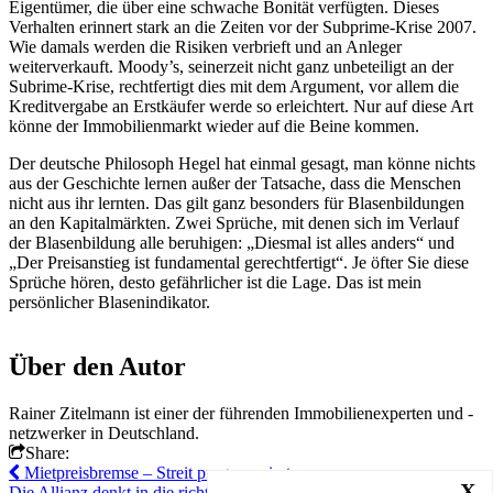
Eigentümer, die über eine schwache Bonität verfügten. Dieses
Verhalten erinnert stark an die Zeiten vor der Subprime-Krise 2007.
Wie damals werden die Risiken verbrieft und an Anleger
weiterverkauft. Moody’s, seinerzeit nicht ganz unbeteiligt an der
Subrime-Krise, rechtfertigt dies mit dem Argument, vor allem die
Kreditvergabe an Erstkäufer werde so erleichtert. Nur auf diese Art
könne der Immobilienmarkt wieder auf die Beine kommen.
Der deutsche Philosoph Hegel hat einmal gesagt, man könne nichts
aus der Geschichte lernen außer der Tatsache, dass die Menschen
nicht aus ihr lernten. Das gilt ganz besonders für Blasenbildungen
an den Kapitalmärkten. Zwei Sprüche, mit denen sich im Verlauf
der Blasenbildung alle beruhigen: „Diesmal ist alles anders“ und
„Der Preisanstieg ist fundamental gerechtfertigt“. Je öfter Sie diese
Sprüche hören, desto gefährlicher ist die Lage. Das ist mein
persönlicher Blasenindikator.
Über den Autor
Rainer Zitelmann ist einer der führenden Immobilienexperten und -
netzwerker in Deutschland.
Share:
Mietpreisbremse – Streit programmiert
X
Die Allianz denkt in die richtige Richtung