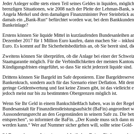
Jeder Anleger sollte stets einen Teil seines Geldes in liquiden, mög
brenzligen Situationen, wie 2008 nach der Pleite der Lehman-Bank, sol
Angela Merkel und dem damaligen Finanzminister Peer Steinbrück aus
damals ein „Bank-Run“ befürchtet worden war, bei dem Bankkunden a
Bankeinlage?
Erstens können Sie liquide Mittel in kurzlaufenden Bundesanleihen 
Dezember 2017 für 1 Million Euro kaufen, dann machen Sie – inklus
Euro. Es kommt auf Ihr Sicherheitsbedürfnis an, ob Sie bereit sind, di
Zweitens können Sie überprüfen, ob die Anlage bei einer der Schweiz
Staatsgarantie möglich. Für die Verbindlichkeiten der meisten Kanto
Kündigungsfristen eingeführt, so dass Sie nicht jederzeit liquide sind.
Drittens können Sie Bargeld im Safe deponieren. Eine Bargeldreserve 
Bankenkrach, sondern auch für das Szenario einer Deflation. Mit dem 
geringe Geldentwertung und fast keine Zinsen gibt, ist das vielleicht
jedoch meist nur bis zu bestimmten Obergrenzen möglich ist.
Wenn Sie Ihr Geld in einem Bankschließfach haben, was in der Regel 
Bundesanstalt für Finanzdienstleistungsaufsicht (BaFin) angeordnet 
Aussonderungsrecht an den Gegenständen in seinem Safe zu. Die betr
entsprechen“, so informiert die BaFin. „Der Kunde muss sich dann mi
werden kann.“ Wer auf Nummer sicher gehen will, sollte seine Gold-