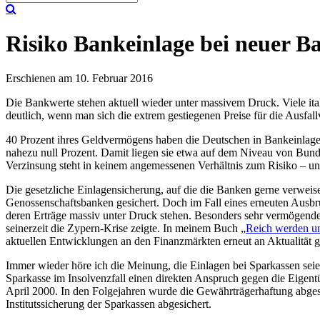
Risiko Bankeinlage bei neuer Ba
Erschienen am 10. Februar 2016
Die Bankwerte stehen aktuell wieder unter massivem Druck. Viele ital
deutlich, wenn man sich die extrem gestiegenen Preise für die Ausfal
40 Prozent ihres Geldvermögens haben die Deutschen in Bankeinlagen 
nahezu null Prozent. Damit liegen sie etwa auf dem Niveau von Bund
Verzinsung steht in keinem angemessenen Verhältnis zum Risiko – und
Die gesetzliche Einlagensicherung, auf die die Banken gerne verweis
Genossenschaftsbanken gesichert. Doch im Fall eines erneuten Ausbru
deren Erträge massiv unter Druck stehen. Besonders sehr vermögende A
seinerzeit die Zypern-Krise zeigte. In meinem Buch „
Reich werden un
aktuellen Entwicklungen an den Finanzmärkten erneut an Aktualität
Immer wieder höre ich die Meinung, die Einlagen bei Sparkassen seien
Sparkasse im Insolvenzfall einen direkten Anspruch gegen die Eige
April 2000. In den Folgejahren wurde die Gewährträgerhaftung abgesch
Institutssicherung der Sparkassen abgesichert.