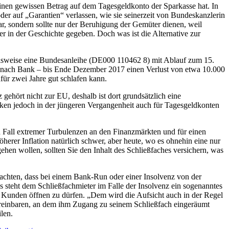
 einen gewissen Betrag auf dem Tagesgeldkonto der Sparkasse hat. In
oder auf „Garantien“ verlassen, wie sie seinerzeit von Bundeskanzlerin
, sondern sollte nur der Beruhigung der Gemüter dienen, weil
in der Geschichte gegeben. Doch was ist die Alternative zur
ielsweise eine Bundesanleihe (DE000 110462 8) mit Ablauf zum 15.
e nach Bank – bis Ende Dezember 2017 einen Verlust von etwa 10.000
afür zwei Jahre gut schlafen kann.
ehört nicht zur EU, deshalb ist dort grundsätzlich eine
nken jedoch in der jüngeren Vergangenheit auch für Tagesgeldkonten
en Fall extremer Turbulenzen an den Finanzmärkten und für einen
erer Inflation natürlich schwer, aber heute, wo es ohnehin eine nur
ehen wollen, sollten Sie den Inhalt des Schließfaches versichern, was
eachten, dass bei einem Bank-Run oder einer Insolvenz von der
 steht dem Schließfachmieter im Falle der Insolvenz ein sogenanntes
e Kunden öffnen zu dürfen. „Dem wird die Aufsicht auch in der Regel
vereinbaren, an dem ihm Zugang zu seinem Schließfach eingeräumt
len.