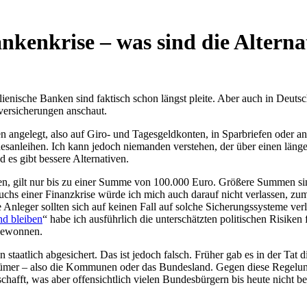
nkenkrise – was sind die Alterna
ienische Banken sind faktisch schon längst pleite. Aber auch in Deuts
lversicherungen anschaut.
angelegt, also auf Giro- und Tagesgeldkonten, in Sparbriefen oder and
esanleihen. Ich kann jedoch niemanden verstehen, der über einen läng
 es gibt bessere Alternativen.
en, gilt nur bis zu einer Summe von 100.000 Euro. Größere Summen sind
chs einer Finanzkrise würde ich mich auch darauf nicht verlassen, zu
nleger sollten sich auf keinen Fall auf solche Sicherungssysteme verla
d bleiben
“ habe ich ausführlich die unterschätzten politischen Risike
 gewonnen.
 staatlich abgesichert. Das ist jedoch falsch. Früher gab es in der Ta
ntümer – also die Kommunen oder das Bundesland. Gegen diese Regelun
afft, was aber offensichtlich vielen Bundesbürgern bis heute nicht be