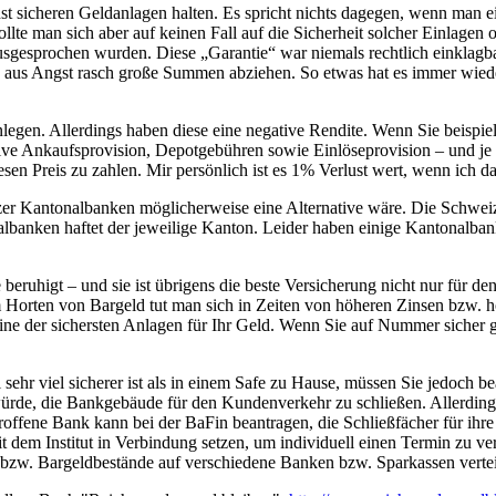
lichst sicheren Geldanlagen halten. Es spricht nichts dagegen, wenn man
lte man sich aber auf keinen Fall auf die Sicherheit solcher Einlagen 
gesprochen wurden. Diese „Garantie“ war niemals rechtlich einklagbar
us Angst rasch große Summen abziehen. So etwas hat es immer wieder 
anlegen. Allerdings haben diese eine negative Rendite. Wenn Sie beisp
ive Ankaufsprovision, Depotgebühren sowie Einlöseprovision – und j
esen Preis zu zahlen. Mir persönlich ist es 1% Verlust wert, wenn ich d
er Kantonalbanken möglicherweise eine Alternative wäre. Die Schweiz g
nalbanken haftet der jeweilige Kanton. Leider haben einige Kantonalba
beruhigt – und sie ist übrigens die beste Versicherung nicht nur für d
Horten von Bargeld tut man sich in Zeiten von höheren Zinsen bzw. höh
 eine der sichersten Anlagen für Ihr Geld. Wenn Sie auf Nummer sicher g
sehr viel sicherer ist als in einem Safe zu Hause, müssen Sie jedoch b
würde, die Bankgebäude für den Kundenverkehr zu schließen. Allerdings
offene Bank kann bei der BaFin beantragen, die Schließfächer für ihr
t dem Institut in Verbindung setzen, um individuell einen Termin zu 
 bzw. Bargeldbestände auf verschiedene Banken bzw. Sparkassen vertei