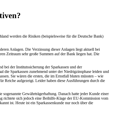
tiven?
chland werden die Risiken (beispielsweise für die Deutsche Bank)
eren Anlagen. Die Verzinsung dieser Anlagen liegt aktuell bei
eren Zeitraum sehr große Summen auf der Bank liegen hat. Die
 bei der Institutssicherung der Sparkassen und der
mal die Sparkassen zunehmend unter der Niedrigzinsphase leiden und
ssen. Sie wären die ersten, die im Ernstfall bluten müssten – wie
n für Reiche aufgezeigt. Leider haben diese Ausführungen durch die
t die sogenannte Gewährträgerhaftung. Danach hatte jeder Kunde einer
g richtete sich jedoch eine Beihilfe-Klage der EU-Kommission vom
kannt ist. Heute ist ein Sparkassenkunde nur noch über die