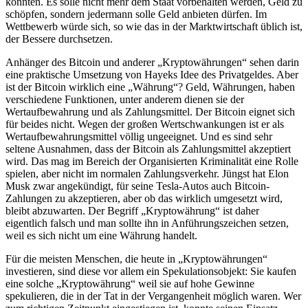
könnten. Es solle nicht mehr dem Staat vorbehalten werden, Geld zu
schöpfen, sondern jedermann solle Geld anbieten dürfen. Im
Wettbewerb würde sich, so wie das in der Marktwirtschaft üblich ist,
der Bessere durchsetzen.
Anhänger des Bitcoin und anderer „Kryptowährungen“ sehen darin
eine praktische Umsetzung von Hayeks Idee des Privatgeldes. Aber
ist der Bitcoin wirklich eine „Währung“? Geld, Währungen, haben
verschiedene Funktionen, unter anderem dienen sie der
Wertaufbewahrung und als Zahlungsmittel. Der Bitcoin eignet sich
für beides nicht. Wegen der großen Wertschwankungen ist er als
Wertaufbewahrungsmittel völlig ungeeignet. Und es sind sehr
seltene Ausnahmen, dass der Bitcoin als Zahlungsmittel akzeptiert
wird. Das mag im Bereich der Organisierten Kriminalität eine Rolle
spielen, aber nicht im normalen Zahlungsverkehr. Jüngst hat Elon
Musk zwar angekündigt, für seine Tesla-Autos auch Bitcoin-
Zahlungen zu akzeptieren, aber ob das wirklich umgesetzt wird,
bleibt abzuwarten. Der Begriff „Kryptowährung“ ist daher
eigentlich falsch und man sollte ihn in Anführungszeichen setzen,
weil es sich nicht um eine Währung handelt.
Für die meisten Menschen, die heute in „Kryptowährungen“
investieren, sind diese vor allem ein Spekulationsobjekt: Sie kaufen
eine solche „Kryptowährung“ weil sie auf hohe Gewinne
spekulieren, die in der Tat in der Vergangenheit möglich waren. Wer