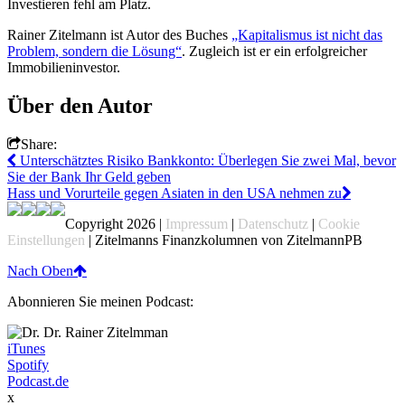
Investieren fehl am Platz.
Rainer Zitelmann ist Autor des Buches
„Kapitalismus ist nicht das
Problem, sondern die Lösung“
. Zugleich ist er ein erfolgreicher
Immobilieninvestor.
Über den Autor
Share:
Unterschätztes Risiko Bankkonto: Überlegen Sie zwei Mal, bevor
Sie der Bank Ihr Geld geben
Hass und Vorurteile gegen Asiaten in den USA nehmen zu
Copyright 2026 |
Impressum
|
Datenschutz
|
Cookie
Einstellungen
| Zitelmanns Finanzkolumnen von ZitelmannPB
Nach Oben
Abonnieren Sie meinen Podcast:
iTunes
Spotify
Podcast.de
x