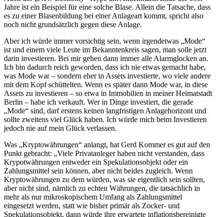
Jahre ist ein Beispiel für eine solche Blase. Allein die Tatsache, dass
es zu einer Blasenbildung bei einer Anlageart kommt, spricht also
noch nicht grundsätzlich gegen diese Anlage.
Aber ich würde immer vorsichtig sein, wenn irgendetwas „Mode“
ist und einem viele Leute im Bekanntenkreis sagen, man solle jetzt
darin investieren. Bei mir gehen dann immer alle Alarmglocken an.
Ich bin dadurch reich geworden, dass ich nie etwas gemacht habe,
was Mode war – sondern eher in Assets investierte, wo viele andere
mit dem Kopf schüttelten. Wenn es später dann Mode war, in diese
Assets zu investieren – so etwa in Immobilien in meiner Heimatstadt
Berlin – habe ich verkauft. Wer in Dinge investiert, die gerade
„Mode“ sind, darf erstens keinen langfristigen Anlagehorizont und
sollte zweitens viel Glück haben. Ich würde mich beim Investieren
jedoch nie auf mein Glück verlassen.
Was „Kryptowährungen“ anlangt, hat Gerd Kommer es gut auf den
Punkt gebracht: „Viele Privatanleger haben nicht verstanden, dass
Krypotwährungen entweder ein Spekulationsobjekt oder ein
Zahlungsmittel sein können, aber nicht beides zugleich. Wenn
Kryptowährungen zu dem würden, was sie eigentlich sein sollten,
aber nicht sind, nämlich zu echten Währungen, die tatsächlich in
mehr als nur mikroskopischem Umfang als Zahlungsmittel
eingesetzt werden, statt wie bisher primär als Zocker- und
Spekulationsobjekt, dann würde ihre erwartete inflationsbereinigte