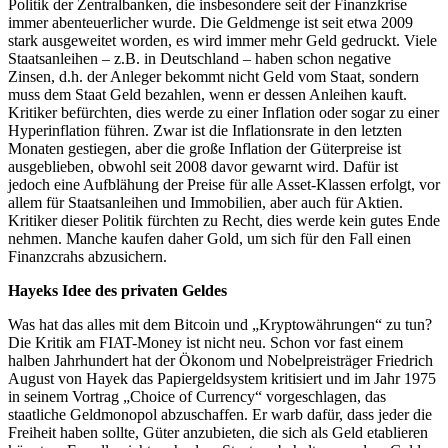
Politik der Zentralbanken, die insbesondere seit der Finanzkrise
immer abenteuerlicher wurde. Die Geldmenge ist seit etwa 2009
stark ausgeweitet worden, es wird immer mehr Geld gedruckt. Viele
Staatsanleihen – z.B. in Deutschland – haben schon negative
Zinsen, d.h. der Anleger bekommt nicht Geld vom Staat, sondern
muss dem Staat Geld bezahlen, wenn er dessen Anleihen kauft.
Kritiker befürchten, dies werde zu einer Inflation oder sogar zu einer
Hyperinflation führen. Zwar ist die Inflationsrate in den letzten
Monaten gestiegen, aber die große Inflation der Güterpreise ist
ausgeblieben, obwohl seit 2008 davor gewarnt wird. Dafür ist
jedoch eine Aufblähung der Preise für alle Asset-Klassen erfolgt, vor
allem für Staatsanleihen und Immobilien, aber auch für Aktien.
Kritiker dieser Politik fürchten zu Recht, dies werde kein gutes Ende
nehmen. Manche kaufen daher Gold, um sich für den Fall einen
Finanzcrahs abzusichern.
Hayeks Idee des privaten Geldes
Was hat das alles mit dem Bitcoin und „Kryptowährungen“ zu tun?
Die Kritik am FIAT-Money ist nicht neu. Schon vor fast einem
halben Jahrhundert hat der Ökonom und Nobelpreisträger Friedrich
August von Hayek das Papiergeldsystem kritisiert und im Jahr 1975
in seinem Vortrag „Choice of Currency“ vorgeschlagen, das
staatliche Geldmonopol abzuschaffen. Er warb dafür, dass jeder die
Freiheit haben sollte, Güter anzubieten, die sich als Geld etablieren