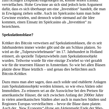
zum richtigen Zeitpunkt eingestiegen ist, konnte seinen Einsatz
vervielfachen. Hohe Gewinne an sich sind jedoch kein Argument
dafür, dass es sich überhaupt um eine „Investition“ handelt, die man
in Erwägung ziehen sollte. Auch im Spielcasino kann man hohe
Gewinne erzielen, und dennoch würde niemand auf die Idee
kommen, einen Einsatz im Spielcasino als „Investition“ zu
bezeichnen.
Spekulationsblase?
Kritiker des Bitcoin verweisen auf Spekulationsblasen, die es seit
Jahrhunderten immer wieder gibt und die am Schluss platzen. So
wird an die „Tulpenzwiebelmanie“ im 17. Jahrhundert in Holland
erinnert, als spezielle Tulpenzwiebeln zum Spekulationsobjekt
wurden. Teilweise wurde für eine einzige Zwiebel so viel gezahlt
wie für die teuersten Häuser in Amsterdam. So wie bei allen Blasen
platzte diese Blase letztlich – und genau dies befürchten auch
Bitcoin-Kritiker.
Dazu muss man aber sagen, dass auch solide und etablierte Anlagen
zum Spekulationsobjekt werden können, so wie etwa Aktien oder
Immobilien. Zu erinnern sei an die Auswüchse bei den Preisen für
amerikanische Häuser, die sich zwischen Anfang der 2000er Jahre
in vielen amerikanischen Städten aber auch in manchen Städten und
Regionen Europas vervielfachten – bevor die Blase dann platzte.
Auch der „New Economy“-Hype am Aktienmarkt Ende der 90er-