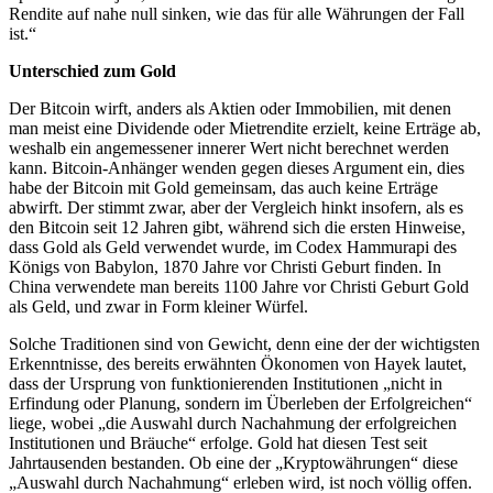
Rendite auf nahe null sinken, wie das für alle Währungen der Fall
ist.“
Unterschied zum Gold
Der Bitcoin wirft, anders als Aktien oder Immobilien, mit denen
man meist eine Dividende oder Mietrendite erzielt, keine Erträge ab,
weshalb ein angemessener innerer Wert nicht berechnet werden
kann. Bitcoin-Anhänger wenden gegen dieses Argument ein, dies
habe der Bitcoin mit Gold gemeinsam, das auch keine Erträge
abwirft. Der stimmt zwar, aber der Vergleich hinkt insofern, als es
den Bitcoin seit 12 Jahren gibt, während sich die ersten Hinweise,
dass Gold als Geld verwendet wurde, im Codex Hammurapi des
Königs von Babylon, 1870 Jahre vor Christi Geburt finden. In
China verwendete man bereits 1100 Jahre vor Christi Geburt Gold
als Geld, und zwar in Form kleiner Würfel.
Solche Traditionen sind von Gewicht, denn eine der der wichtigsten
Erkenntnisse, des bereits erwähnten Ökonomen von Hayek lautet,
dass der Ursprung von funktionierenden Institutionen „nicht in
Erfindung oder Planung, sondern im Überleben der Erfolgreichen“
liege, wobei „die Auswahl durch Nachahmung der erfolgreichen
Institutionen und Bräuche“ erfolge. Gold hat diesen Test seit
Jahrtausenden bestanden. Ob eine der „Kryptowährungen“ diese
„Auswahl durch Nachahmung“ erleben wird, ist noch völlig offen.