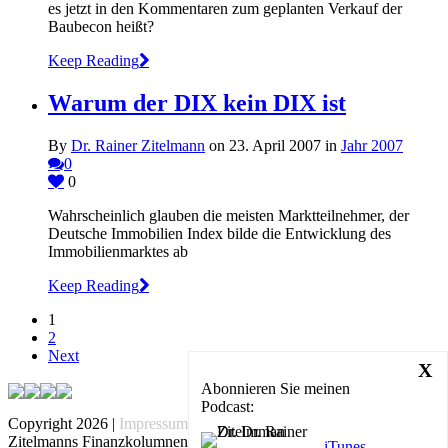
es jetzt in den Kommentaren zum geplanten Verkauf der
Baubecon heißt?
Keep Reading
Warum der DIX kein DIX ist
By
Dr. Rainer Zitelmann
on 23. April 2007 in
Jahr 2007
0
0
Wahrscheinlich glauben die meisten Marktteilnehmer, der
Deutsche Immobilien Index bilde die Entwicklung des
Immobilienmarktes ab
Keep Reading
1
2
Next
X
Abonnieren Sie meinen
Podcast:
Copyright 2026 |
Impressum
|
Datenschutz
|
Cookie Einstellungen
|
Zitelmanns Finanzkolumnen von ZitelmannPB
iTunes