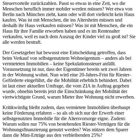
Steuervorteile zurückzahlen. Passt so etwas in eine Zeit, wo die
Menschen beruflich immer mobiler werden müssen? Wer etwa von
Berlin nach München zieht, kann oder will dort vielleicht kein Haus
kaufen. Was ist mit Menschen, die ins Altersheim müssen und
deshalb ihr Haus verkaufen müssen? Was ist mit Menschen, die ein
Haus für ihre Familie erworben haben und es im Rentenalter
verkaufen, weil es nach dem Auszug der Kinder viel zu groß ist? Sie
alle werden bestraft.
Der Gesetzgeber hat bewusst eine Entscheidung getroffen, dass
beim Verkauf von selbstgenutztem Wohneigentum – anders als bei
vermieteten Immobilien – keine Spekulationssteuer anfällt.
Voraussetzung ist nur, dass der Eigentümer bereits seit zwei Jahren
in der Wohnung wohnt. Nun wird eine 20-Jahres-Frist für Riester-
Geförderte eingeführt, die die Mobilität erheblich behindert. Dabei
ist laut einer aktuellen Umfrage, die vom ZIA in Auftrag gegeben
wurde, ohnehin bereits jetzt die Einschränkung der Mobilität der
viertwichtigste Grund, warum Mieter ihre Wohnung nicht erwerben.
Kritikwürdig bleibt zudem, dass vermietete Immobilien überhaupt
keine Förderung erfahren – so als ob sich nur der Erwerb einer
selbstgenutzten Immobilie für die Altersvorsorge eigne. Zudem:
Warum sollen nur 75% von bestehenden Riester-Verträgen für die
Wohnungsfinanzierung genutzt werden? Was nützen dem Sparer
dann die Mini-Erträge aus den verbleibenden 25%?