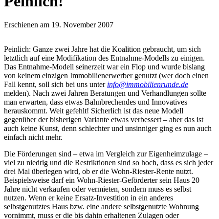
Peinlich!
Erschienen am 19. November 2007
Peinlich: Ganze zwei Jahre hat die Koalition gebraucht, um sich
letztlich auf eine Modifikation des Entnahme-Modells zu einigen.
Das Entnahme-Modell seinerzeit war ein Flop und wurde bislang
von keinem einzigen Immobilienerwerber genutzt (wer doch einen
Fall kennt, soll sich bei uns unter
info@immobilienrunde.de
melden). Nach zwei Jahren Beratungen und Verhandlungen sollte
man erwarten, dass etwas Bahnbrechendes und Innovatives
herauskommt. Weit gefehlt! Sicherlich ist das neue Modell
gegenüber der bisherigen Variante etwas verbessert – aber das ist
auch keine Kunst, denn schlechter und unsinniger ging es nun auch
einfach nicht mehr.
Die Förderungen sind – etwa im Vergleich zur Eigenheimzulage –
viel zu niedrig und die Restriktionen sind so hoch, dass es sich jeder
drei Mal überlegen wird, ob er die Wohn-Riester-Rente nutzt.
Beispielsweise darf ein Wohn-Riester-Geförderter sein Haus 20
Jahre nicht verkaufen oder vermieten, sondern muss es selbst
nutzen. Wenn er keine Ersatz-Investition in ein anderes
selbstgenutztes Haus bzw. eine andere selbstgenutzte Wohnung
vornimmt, muss er die bis dahin erhaltenen Zulagen oder