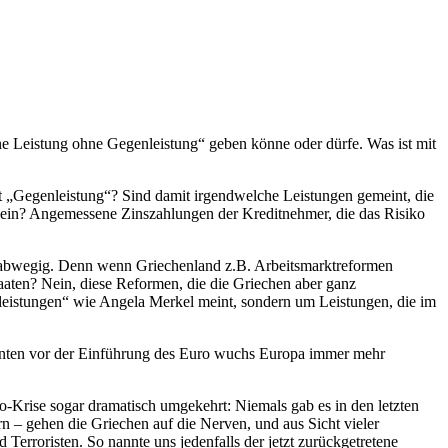
ne Leistung ohne Gegenleistung“ geben könne oder dürfe. Was ist mit
t „Gegenleistung“? Sind damit irgendwelche Leistungen gemeint, die
 sein? Angemessene Zinszahlungen der Kreditnehmer, die das Risiko
g abwegig. Denn wenn Griechenland z.B. Arbeitsmarktreformen
aten? Nein, diese Reformen, die die Griechen aber ganz
nleistungen“ wie Angela Merkel meint, sondern um Leistungen, die im
rzehnten vor der Einführung des Euro wuchs Europa immer mehr
-Krise sogar dramatisch umgekehrt: Niemals gab es in den letzten
 – gehen die Griechen auf die Nerven, und aus Sicht vieler
Terroristen. So nannte uns jedenfalls der jetzt zurückgetretene