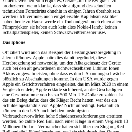
Zudem: Welchen Sinn ergibt es, Geräte „für die Ewigkeit“ zu
produzieren, wenn klar ist, dass sie aufgrund des schnellen
technischen Fortschritts ohnehin in einigen Jahren überholt sein
werden? Ich vermute, auch eingefleischte Kapitalismuskritiker
haben heute zu Hause werde ein Tonbandgerät noch einen alten
Filmprojektor, sie haben auch kein altes Nokia-Handy, keinen
Schallplattenspieler, keinen Schwarzweißfernseher usw.
Das Iphone
Oft zitiert wird auch das Beispiel der Leistungsherabregelung in
älteren iPhones. Apple hatte dies damit begründet, diese
Herabregelung sei notwendig, um den Alltagseinsatz der Geräte
auch bei den alt gewordenen nichtwechselbaren Lithium-Ionen-
Akkus zu gewährleisten, ohne dass es durch Spannungsschwäche
plötzlich zu Abschaltungen komme. In den USA wurde gegen
Apple ein Gerichtsverfahren eingeleitet, das im März 2020 in einem
Vergleich endete; Apple erklärte sich bereit, an die Geschädigten
eine Gesamtsumme von bis zu 500 Mio. US-Dollar zu zahlen. Ist
das ein Beleg dafür, dass die Kläger Recht hatten, war das ein
Schuldeingeständnis von Apple? Nicht unbedingt. Bekanntlich
können in den USA auch bei den unsinnigsten
Verbrauchervorwürfen hohe Schadenersatzforderungen erstritten
werden. So zahlte Red Bull nach einer Klage in einem Vergleich 13
Millionen Dollar – Verbraucher hatten sich über den Slogan „Red
Bull verleiht“ Flügel beschwert, weil sie sich durch den Slogan