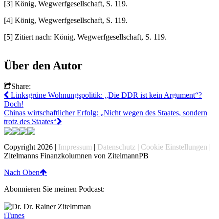
[3] König, Wegwerfgesellschaft, S. 119.
[4] König, Wegwerfgesellschaft, S. 119.
[5] Zitiert nach: König, Wegwerfgesellschaft, S. 119.
Über den Autor
Share:
Linksgrüne Wohnungspolitik: „Die DDR ist kein Argument“?
Doch!
Chinas wirtschaftlicher Erfolg: „Nicht wegen des Staates, sondern
trotz des Staates“
Copyright 2026 |
Impressum
|
Datenschutz
|
Cookie Einstellungen
|
Zitelmanns Finanzkolumnen von ZitelmannPB
Nach Oben
Abonnieren Sie meinen Podcast:
iTunes