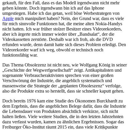
gekauft, für den Fall, dass es das Modell irgendwann nicht mehr
geben könnte. Doch irgendwann bin ich auf das Iphone
umgestiegen. Habe ich das getan, weil böse Werbestrategen von
Apple
mich manipuliert haben? Nein, der Grund war, dass es viele
für mich sinnvolle Funktionen hat, die meine alten Nokia-Handys
nicht hatten. Ich war früher stolzer Besitzer eines Videorekorders,
aber ich ärgerte mich immer wieder über „Bandsalat“, der die
Videokassetten zerstörte. Deshalb war ich froh, als die DVD
erfunden wurde, denn damit hatte sich dieses Problem erledigt. Den
Videorekorder warf ich weg, obwohl er technisch noch
funktionsfähig war.
Das Thema Obsolezenz ist nicht neu, wie Wolfgang König in seiner
„Geschichte der Wegwerfgesellschaft“ zeigt. Antikapitalisten und
sogenannte Verbraucheraktivisten sprechen von einer großen
Verschwörung der Industrie, die angeblich systematisch und
massenweise die Strategie der „geplanten Obsoleszenz“ verfolge,
also die Produkte extra so herstellt, dass sie schneller kaputt gehen.
Doch bereits 1976 kam eine Studie des Ökonomen Burckhardt zu
dem Ergebnis, dass die angeblichen Belege dafür, dass die Industrie
die Lebensdauer von Produkten absichtlich verkürze, sich nicht
halten ließen. Viele weitere Studien, die in den letzten Jahrzehnten
dazu verfasst wurden, kamen zu ähnlichen Ergebnissen. Sogar das
Freiburger Öko-Institut räumt 2015 ein, dass viele Kritikpunkte