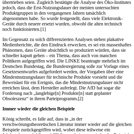
übertrieben seien. Zugleich bestätigte die Analyse des Öko-Institutes
jedoch, dass die Erst-Nutzungsdauer der meisten untersuchten
Produktgruppen in den vergangenen Jahren tatsächlich
abgenommen habe. So wurde festgestellt, dass viele Elektronik-
Geräte durch neuere ersetzt wurden, obwohl die alten technisch
noch funktionierten.[1]
Im Gegensatz zu solch differenzierten Analysen stehen plakative
Medienberichte, die den Eindruck erwecken, es sei ein massenhaftes
Phänomen, dass Geräte absichtlich so produziert würden, dass sie
schneller kaputt gehen – ein Thema, dass auch von manchen
Politikern aufgegriffen wird. Die LINKE beantragte mehrfach im
Deutschen Bundestag, die Bundesregierung solle zur Vorlage eines
Gesetzesentwurfes aufgefordert werden, der Vorgaben über eine
Mindestnutzungsdauer für technische Produkte vorsieht und die
Beweislast für ein Ereignis, das die Mindestnutzungsdauer nicht
erreichen lässt, dem Hersteller auferlegt. Die AfD hat sogar die
Forderung nach „langlebige[n] Produkte[n] statt geplanter
Obsoleszenz“ in ihrem Parteiprogramm.[2]
Immer wieder die gleichen Beispiele
König schreibt, es falle auf, dass in „in der
verschwörungstheoretischen Literatur immer wieder auf die gleichen
Beispiele zurückgegriffen wird, wobei diese teilweise ein