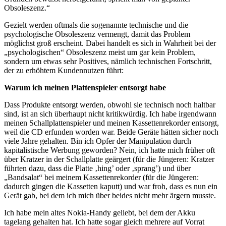
Obsoleszenz.“
Gezielt werden oftmals die sogenannte technische und die
psychologische Obsoleszenz vermengt, damit das Problem
möglichst groß erscheint. Dabei handelt es sich in Wahrheit bei der
„psychologischen“ Obsoleszenz meist um gar kein Problem,
sondern um etwas sehr Positives, nämlich technischen Fortschritt,
der zu erhöhtem Kundennutzen führt:
Warum ich meinen Plattenspieler entsorgt habe
Dass Produkte entsorgt werden, obwohl sie technisch noch haltbar
sind, ist an sich überhaupt nicht kritikwürdig. Ich habe irgendwann
meinen Schallplattenspieler und meinen Kassettenrekorder entsorgt,
weil die CD erfunden worden war. Beide Geräte hätten sicher noch
viele Jahre gehalten. Bin ich Opfer der Manipulation durch
kapitalistische Werbung geworden? Nein, ich hatte mich früher oft
über Kratzer in der Schallplatte geärgert (für die Jüngeren: Kratzer
führten dazu, dass die Platte ‚hing’ oder ‚sprang’) und über
„Bandsalat“ bei meinem Kassettenrekorder (für die Jüngeren:
dadurch gingen die Kassetten kaputt) und war froh, dass es nun ein
Gerät gab, bei dem ich mich über beides nicht mehr ärgern musste.
Ich habe mein altes Nokia-Handy geliebt, bei dem der Akku
tagelang gehalten hat. Ich hatte sogar gleich mehrere auf Vorrat