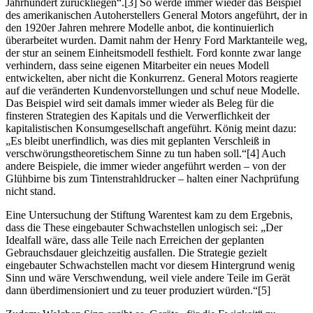
Jahrhundert zurückliegen“.[3] So werde immer wieder das Beispiel
des amerikanischen Autoherstellers General Motors angeführt, der in
den 1920er Jahren mehrere Modelle anbot, die kontinuierlich
überarbeitet wurden. Damit nahm der Henry Ford Marktanteile weg,
der stur an seinem Einheitsmodell festhielt. Ford konnte zwar lange
verhindern, dass seine eigenen Mitarbeiter ein neues Modell
entwickelten, aber nicht die Konkurrenz. General Motors reagierte
auf die veränderten Kundenvorstellungen und schuf neue Modelle.
Das Beispiel wird seit damals immer wieder als Beleg für die
finsteren Strategien des Kapitals und die Verwerflichkeit der
kapitalistischen Konsumgesellschaft angeführt. König meint dazu:
„Es bleibt unerfindlich, was dies mit geplanten Verschleiß in
verschwörungstheoretischem Sinne zu tun haben soll.“[4] Auch
andere Beispiele, die immer wieder angeführt werden – von der
Glühbirne bis zum Tintenstrahldrucker – halten einer Nachprüfung
nicht stand.
Eine Untersuchung der Stiftung Warentest kam zu dem Ergebnis,
dass die These eingebauter Schwachstellen unlogisch sei: „Der
Idealfall wäre, dass alle Teile nach Erreichen der geplanten
Gebrauchsdauer gleichzeitig ausfallen. Die Strategie gezielt
eingebauter Schwachstellen macht vor diesem Hintergrund wenig
Sinn und wäre Verschwendung, weil viele andere Teile im Gerät
dann überdimensioniert und zu teuer produziert würden.“[5]